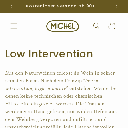
Direkt
l
Kostenloser Versand ab 90€
zum
Inhalt
Warenkorb
K
Low Intervention
a
Mit den Naturweinen erlebst du Wein in seiner
t
reinsten Form. Nach dem Prinzip
"low in
intervention, high in nature"
entstehen Weine, bei
e
denen keine technischen oder chemischen
g
Hilfsstoffe eingesetzt werden. Die Trauben
werden von Hand gelesen, mit wilden Hefen aus
o
dem Weinberg vergoren und unfiltriert und
ungeschwefelt abgefüllt. Jede Flasche ist voller