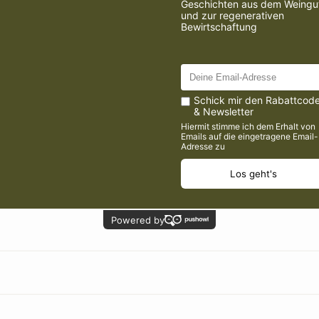
 handwerklich erzeugte Weine. In jedem Hektar Weinb
ebstock wird mit größter Sorgfalt mehrmals pro Jahr v
ntiert, dass nur die besten Trauben bei uns in den Kell
ir auf den natürlichen Prozess der spontanen Gärung.
 Hefe, um optimal zu reifen. Dadurch entstehen in unse