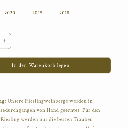
2020
2019
2018
re
Erhöhe
die
Menge
In den Warenkorb legen
für
n
Morstein
Riesling
ng:
Unsere Rieslingweinberge werden in
sedurchgängen von Hand geerntet. Für den
esling werden nur die besten Trauben