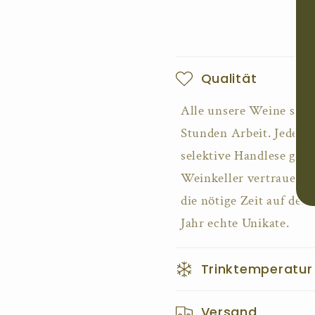
E
Qualität
i
Alle unsere Weine sind
n
Stunden Arbeit. Jeder R
k
selektive Handlese gara
l
Weinkeller vertrauen w
a
die nötige Zeit auf der
p
Jahr echte Unikate.
p
Trinktemperatur
b
a
Versand