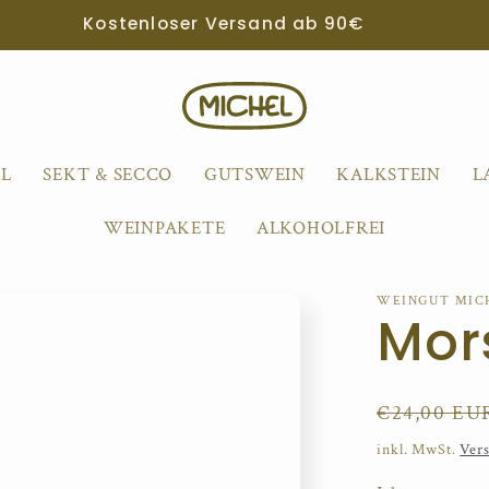
Kostenloser Versand ab 90€
1L
SEKT & SECCO
GUTSWEIN
KALKSTEIN
L
WEINPAKETE
ALKOHOLFREI
WEINGUT MIC
Mors
Normaler
€24,00 EU
Preis
inkl. MwSt.
Ver