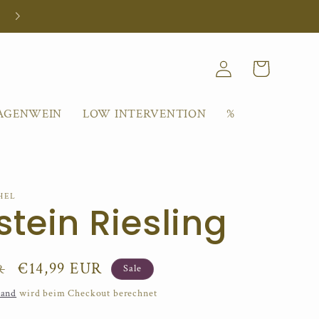
Einloggen
Warenkorb
AGENWEIN
LOW INTERVENTION
%
HEL
tein Riesling
Verkaufspreis
€14,99 EUR
R
Sale
sand
wird beim Checkout berechnet