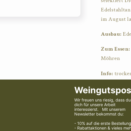
selektiert D
Edelstahltan
im August la
Ausbau:
Ede
Zum Essen:
Möhren
Info:
trocken
Qualitätswe
Sulfite
Share