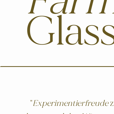
Far
Glas
"
Experimentierfreude
z