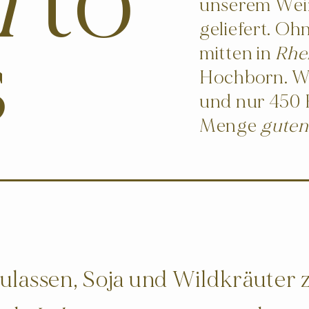
m
to
unserem Wein
s
geliefert. O
mitten in
Rhe
Hochborn. Wi
und nur 450 
Menge
guten
ulassen, Soja und Wildkräuter