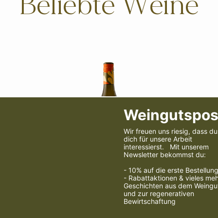
Beliebte Weine
Secco
Chardonnay Kalkstein
Spä
b
€13,50