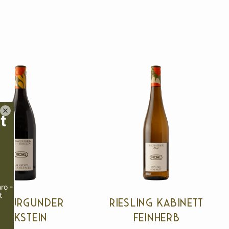
tburgunder
Riesling Kabinett
Kalkstein
feinherb