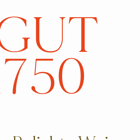
GUT
750