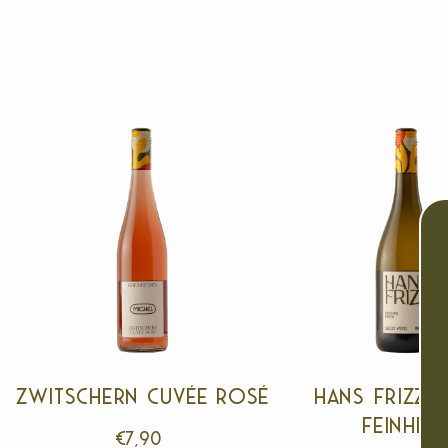
Zwitschern Cuvée rosé
Hans Frizz 
feinher
€7,90